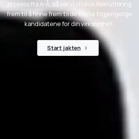
prosess fra A-Å, så ser vi i Fokus Rekruttering
frem til å finne frem til de beste tilgjengelige
kandidatene for din virksomhet.
Start jakten