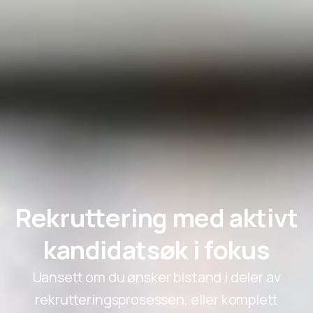
Rekruttering med aktivt
kandidatsøk i fokus
Uansett om du ønsker bistand i deler av
rekrutteringsprosessen, eller komplett